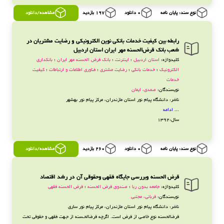
نوع سند: پایان نامه
0 دانلود
197 بازدید
مشاهده/دانلود
رابطه بین کیفیت خدمات بانکی نوین الکترونیکی و رضایت مشتریان در
شعب بانک قرض‌الحسنه مهر ایران استان اردبیل
کلیدواژه:
استان اردبیل
؛
اینترنت
؛
بانک قرض الحسنه مهر ایران
؛
بانکداری
الکترونیک
؛
خدمات بانکی
؛
رضایت مشتری
؛
فناوری اطلاعات و ارتباطات
؛
کیفیت
خدمات
نویسندگان:
صمدی، ایمان
ناشر: دانشگاه پیام نور استان مازندران، مرکز پیام نور بهشهر
...
ادامه
سال:1392
نوع سند: پایان نامه
0 دانلود
260 بازدید
مشاهده/دانلود
قرض الحسنه وبررسی جایگاه فقهی وحقوقی آن در رشد اقتصاد
کلیدواژه:
جامعه بدون ربا
؛
صندوق قرض الحسنه
؛
قرض الحسنه فقهی
نویسندگان:
قربانی، مجتبی
ناشر: دانشگاه پیام نور استان مازندران، مرکز پیام نور ساری
قرض­الحسنه نوع خاصی از قرض است. اگرچه‌ قرض­الحـسنه از جـهت فقهی و حقوقی تحت