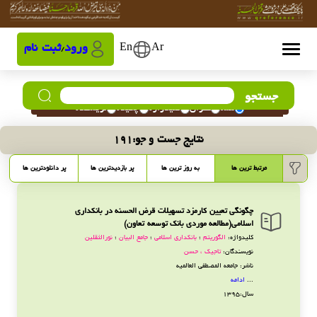
Ar
En
ورود
ثبت نام
/
جستجو
همه
عنوان
کلیدواژه
چکیده
نویسنده
نتایج جست و جو:
191
مرتبط ترین ها
به روز ترین ها
پر بازدیدترین ها
پر دانلودترین ها
چگونگی تعیین کارمزد تسهیلات قرض الحسنه در بانکداری
اسلامی(مطالعه موردی بانک توسعه تعاون)
کلیدواژه:
الگوریتم
؛
بانکداری اسلامی
؛
جامع البیان
؛
نورالثقلین
نویسندگان:
تاجیک ، حسن
ناشر: جامعه المصطفی العالمیه
...
ادامه
سال:1395