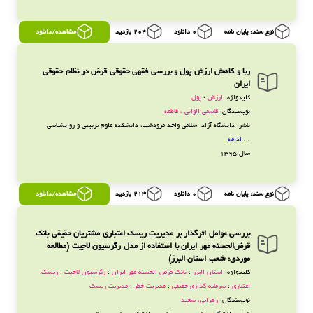
نوع سند: پایان نامه
0 دانلود
204 بازدید
مشاهده/دانلود
ربا و کاهش ارزش پول و بررسی فقهی حقوقی قرض در نظام حقوقی
ایران
کلیدواژه:
ارزش
؛
پول
نویسندگان:
قاسمی الوانی ، فاطمه
ناشر: دانشگاه آزاد اسلامی ‌واحد مرودشت، دانشکده علوم تربیتی و روانشناسی
...
ادامه
سال:1395
نوع سند: پایان نامه
0 دانلود
213 بازدید
مشاهده/دانلود
بررسی عوامل اثرگذار بر مدیریت ریسک اعتباری مشتریان حقیقی بانک
قرض‌الحسنه مهر ایران با استفاده از مدل رگرسیون لاجیت (مطالعه
موردی: شعب استان البرز)
کلیدواژه:
استان البرز
؛
بانک قرض الحسنه مهر ایران
؛
رگرسیون لاجیت
؛
ریسک
اعتباری
؛
سرمایه گذاری حقیقی
؛
مدیریت خطر
؛
مدیریت ریسک
نویسندگان:
زهرایی، سعید