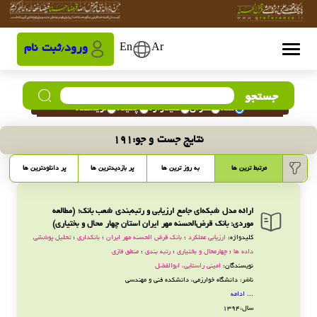
Ar
En
ورود
ثبت نام
/
جستجو
همه
عنوان
کلیدواژه
چکیده
نویسنده
نتایج جست و جو:
191
مرتبط ترین ها
به روز ترین ها
پر بازدیدترین ها
پر دانلودترین ها
ارائه مدل شبکه‌ای جامع ارزیابی و رتبه‌بندی شعب بانک؛ (مطالعه
موردی: بانک قرض‌الحسنه مهر ایران استان چهار محال و بختیاری)
کلیدواژه:
ارزیابی عملکرد
؛
بانک قرض الحسنه مهر ایران
؛
بانکداری
؛
تحلیل پوششی
داده ها
؛
چهارمحال و بختیاری
؛
رتبه بندی
؛
منطق فازی
نویسندگان:
امینی راستایی، ابوالفضل
ناشر: دانشگاه خوارزمی، دانشکده فنی و مهندسی
...
ادامه
سال:1394