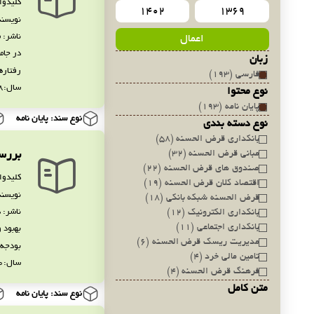
کلیدوا
نویسند
ناشر: 
اعمال
در جام
زبان
رفتاره
فارسی (193)
سال:1398
نوع محتوا
پایان نامه (193)
نوع سند: پایان نامه
نوع دسته بندی
بانکداری قرض الحسنه (58)
مبانی قرض الحسنه (32)
بررس
صندوق های قرض الحسنه (22)
کلیدوا
اقتصاد کلان قرض الحسنه (19)
نویسند
قرض الحسنه شبکه بانکی (18)
ناشر: 
بانکداری الکترونیک (12)
بانکداری اجتماعی (11)
بهبود 
مدیریت ریسک قرض الحسنه (6)
بودجه 
تامین مالی خرد (4)
سال:1400
فرهنگ قرض الحسنه (4)
متن کامل
نوع سند: پایان نامه