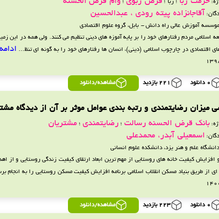
حرمت ربا
قرض ربوی
وام قرض الحسنه
ژه:
؛ ربا ؛
؛
آقاجانزاده پیته رودی ، عبدالحسین
گان:
موسسه آموزش عالی راه دانش - بابل، گروه علوم اقتصادی
عه اسلامی مردم رفتارهای خود را بر پایه آموزه های دینی تنظیم می کنند. ولی همه در این زمین
ادامه
ای اقتصادی در چارچوب اسلامی (دینی)، انسان ها رفتارهای خود را به گونه ای تنظ...
0 دانلود
221 بازدید
مشاهده/دانلود
ی میزان رضایتمندی و رتبه بندی عوامل موثر بر آن از دیدگاه مش
بانک قرض الحسنه رسالت
رضایتمندی
مشتریان
ژه:
؛
؛
اسمعیلی آبدر، محمدعلی
گان:
دانشگاه علم و هنر یزد، دانشکده علوم انسانی
و افزایش کیفیت خانه های روستایی از مهم ترین ابعاد ارتقای کیفیت زندگی روستایی و از ا
ای از طریق بنیاد مسکن انقلاب اسلامی برنامه افزایش کیفیت مسکن روستایی را به انجام برس
0 دانلود
223 بازدید
مشاهده/دانلود