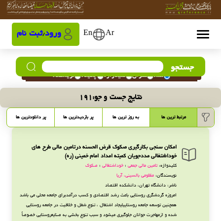
Ar
En
ورود
ثبت نام
/
جستجو
همه
عنوان
کلیدواژه
چکیده
نویسنده
نتایج جست و جو:
191
مرتبط ترین ها
به روز ترین ها
پر بازدیدترین ها
پر دانلودترین ها
امکان سنجی بکارگیری صکوک قرض الحسنه درتامین مالی طرح های
خوداشتغالی مددجویان کمیته امداد امام خمینی (ره)
کلیدواژه:
تامین مالی جمعی
؛
خوداشتغالی
؛
صکوک
نویسندگان:
مظلومی بالسینی، آریا
ناشر: دانشگاه تهران، دانشکده اقتصاد
امروزه گردشگری روستایی باعث رشد اقتصادی و کسب درآمدبرای جامعه محلی می باشد
همچنین توسعه جامعه روستاییایجاد اشتغال ، تنوع شغل و خلاقیت در جامعه روستایی
شده و ازمهاجرت جوانان جلوگیری میشود و سبب تنوع بخشی به صنایعروستایی خصوصاً