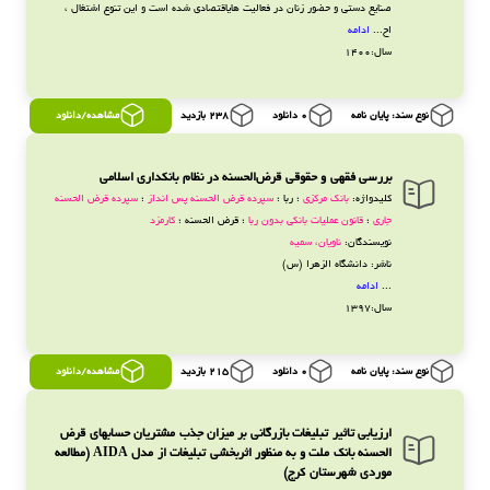
صنایع دستی و حضور زنان در فعالیت هایاقتصادی شده است و این تنوع اشتغال ،
اح...
ادامه
سال:1400
نوع سند: پایان نامه
0 دانلود
238 بازدید
مشاهده/دانلود
بررسی فقهی و حقوقی قرض‌الحسنه در نظام بانکداری اسلامی
کلیدواژه:
بانک مرکزی
؛ ربا ؛
سپرده قرض الحسنه پس انداز
؛
سپرده قرض الحسنه
جاری
؛
قانون عملیات بانکی بدون ربا
؛ قرض الحسنه ؛
کارمزد
نویسندگان:
ناویان، سمیه
ناشر: دانشگاه الزهرا (س)
...
ادامه
سال:1397
نوع سند: پایان نامه
0 دانلود
215 بازدید
مشاهده/دانلود
ارزیابی تاثیر تبلیغات بازرگانی بر میزان جذب مشتریان حسابهای قرض
الحسنه بانک ملت و به منظور اثربخشی تبلیغات از مدل AIDA (مطالعه
موردی شهرستان کرج)