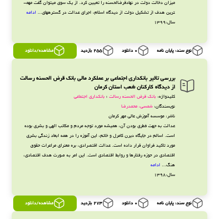
میزان دخالت دولت در نهادقرض­الحسنه را تعیین کرد. از یک سوی می­توان گفت مهم­
ترین هدف از تشکیل دولت از دیدگاه اسلام، اجرای عدالت در گستره­های...
ادامه
سال:1399
نوع سند: پایان نامه
0 دانلود
255 بازدید
مشاهده/دانلود
بررسی تاثیر بانکداری اجتماعی بر عملکرد مالی بانک قرض الحسنه رسالت
از دیدگاه کارکنان شعب استان کرمان
کلیدواژه:
بانک قرض الحسنه رسالت
؛
بانکداری اجتماعی
نویسندگان:
شمسی، محمدرضا
ناشر: موسسه آموزش عالی مهر کرمان
عدالت به جهت فطري بودن آن، هميشه مورد توجه مردم و مكاتب الهي و بشري بوده
است. اسالم در جايگاه ديرن كامرل و خاتم، اين آموزه را در همه ابعاد زندگي بشري
مورد تاكيد فراوان قرار داده است. عدالت اقتصرادي، بره معنراي مراعرات حقوق
اقتصادي در حوزه رفتارها و روابط اقتصادي است. اين امر به صورت هدف اقتصادي،
هنگ...
ادامه
سال:1398
نوع سند: پایان نامه
0 دانلود
273 بازدید
مشاهده/دانلود