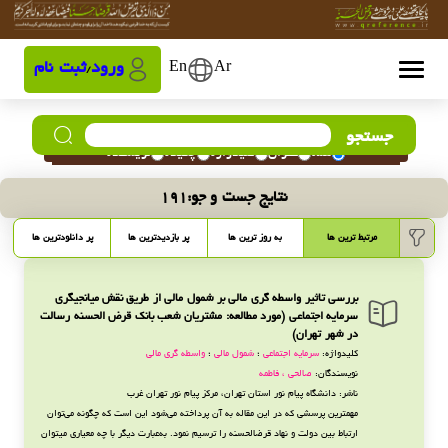
Ar
En
ورود
ثبت نام
/
جستجو
همه
عنوان
کلیدواژه
چکیده
نویسنده
نتایج جست و جو:
191
مرتبط ترین ها
به روز ترین ها
پر بازدیدترین ها
پر دانلودترین ها
بررسی تاثیر واسطه گری مالی بر شمول مالی از طریق نقش میانجیگری
سرمایه اجتماعی (مورد مطالعه: مشتریان شعب بانک قرض الحسنه رسالت
در شهر تهران)
کلیدواژه:
سرمایه اجتماعی
؛
شمول مالی
؛
واسطه گری مالی
نویسندگان:
صالحی ، فاطمه
ناشر: دانشگاه پیام نور استان تهران، مرکز پیام نور تهران غرب
مهم­ترین پرسشی که در این مقاله به آن پرداخته می‌شود این است که چگونه می‌توان
ارتباط بین دولت و نهاد قرض­الحسنه را ترسیم نمود. به‌عبارت دیگر با چه معیاری می­توان