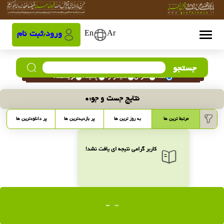
Ar
En
ورود
ثبت نام
/
جستجو
همه
عنوان
کلیدواژه
چکیده
نویسنده
نتایج جست و جو:
0
مرتبط ترین ها
به روز ترین ها
پر بازدیدترین ها
پر دانلودترین ها
کاربر گرامی نتیجه ای یافت نشد!
ابتدا
انتها