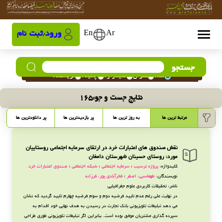
Ar
En
ورود
ثبت نام
/
جستجو
همه
عنوان
کلیدواژه
چکیده
نویسنده
نتایج جست و جو:
165
مرتبط ترین ها
به روز ترین ها
پر بازدیدترین ها
پر دانلودترین ها
نقش صندوق های اعتبارات خرد در ارتقای سرمایه اجتماعی روستاییان
مورد: روستای حسینان شهرستان دامغان
کلیدواژه:
پروژه ترسیب
؛
سرمایه اجتماعی
؛
شبکه اجتماعی
؛
صندوق اعتبارات خرد
نویسندگان:
طهماسبی، اصغر
؛
فخرآبادی پور، فرزانه
ناشر: تحقیقات کاربردی علوم جغرافیایی
در نهایت علی رغم عدم تایید فرضیه دوم و سوم فرضیه چهارم تایید گردید که نشان
می دهد تبلیغات تلویزیونی بانک تجارت در رسیدن به هدف نهایی خود اقدام به
سپرده گذاری مشتریان موفق بوده است. بنابراین اگر تبلیغات تلویزیونی طوری طراحی