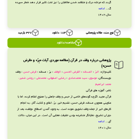
گردد که مرحله درک و متقاعد شدن مخاطبان را نیز تحت تاثیر قرار دهد شمار سپرده
گ...
ادامه
سال:1402
نوع سند: مقاله پژوهشی
184 دانلود
327 بازدید
مشاهده/دانلود
پژوهشی درباره وقف در قرآن (مطالعه موردی آیات «بِرّ» و «قرض
حسن»)
کلیدواژه:
البرّ
؛
الصدقه
؛
القرض الحسن
؛
الوقف
؛ برّ ؛ صدقه ؛
قرض حسن
؛ وقف
نویسندگان:
موسوی، سید محمدصادق
؛
رضایی اصفهانی، محمدعلی
؛
روشن ضمیر،
محمد ابراهیم
ناشر: آموزه های قرآنی
قرآن مجید اگرچه گونه‌های خاصی از حبس و وقف جاهلی را ممنوع اعلام کرده، اما با
عناوینی همچون صدقه، قرض حسن، تقدیم خیر، برّ، انفاق و کتابت آثار، به انجام
کارهای خیر از جمله وقف تشویق نموده است. به وجود آمدن اصطلاح «وقف» بعد از
دوران تشریع، نمایانگر متشرعه بودن حقیقت معنایی آن است. در این میان، دلالت
آی...
ادامه
سال:1401