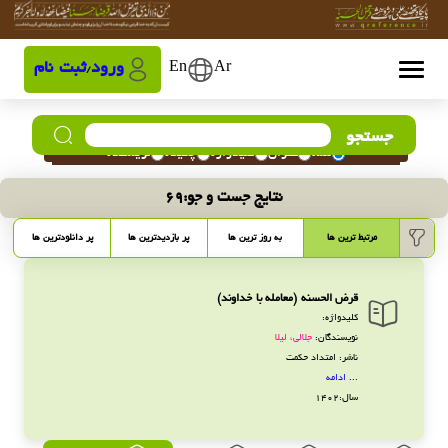
Ar
En
ورود
ثبت نام
/
جستجو
همه
عنوان
کلیدواژه
چکیده
نویسنده
نتایج جست و جو:
69
مرتبط ترین ها
به روز ترین ها
پر بازدیدترین ها
پر دانلودترین ها
قرض الحسنه (معامله با خداوند)
کلیدواژه:
نویسندگان:
جلالی، لیلا
ناشر: امتداد حکمت
...
ادامه
سال:1402