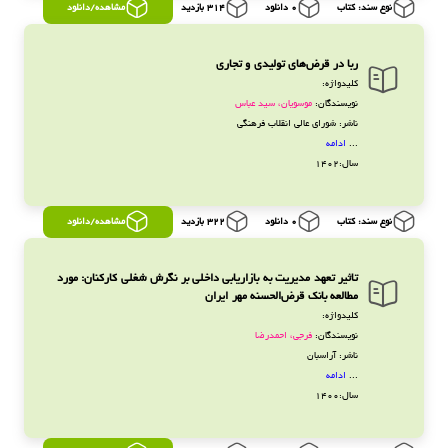
نوع سند: کتاب
0 دانلود
314 بازدید
مشاهده/دانلود
ربا در قرض‌های تولیدی و تجاری
کلیدواژه:
نویسندگان:
موسویان، سید عباس
ناشر: شورای عالی انقلاب فرهنگی
...
ادامه
سال:1402
نوع سند: کتاب
0 دانلود
322 بازدید
مشاهده/دانلود
تاثیر تعهد مدیریت به بازاریابی داخلی بر نگرش شغلی کارکنان: مورد
مطالعه بانک قرض‌الحسنه مهر ایران
کلیدواژه:
نویسندگان:
فرجی، احمدرضا
ناشر: آراسبان‏‫
...
ادامه
سال:1400