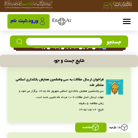
Ar
En
ورود
ثبت نام
/
جستجو
همه
عنوان
کلیدواژه
چکیده
نویسنده
نتایج جست و جو:
فراخوان ارسال مقالات به سی وششمین همایش بانکداری اسلامی
منتشر شد
سی وششمین همایش بانکداری اسلامی شهریور ماه 1405 برگزار می شود و
مهلت ارسال اصل مقالات تا 10 مرداد ماه تعیین شده است.
زمان مطالعه: 5 دقیقه
تاریخ: 1405/05/06
18 بازدید
مشاهده