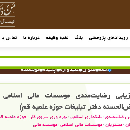
رویدادهای پژوهشی
بلاگ
نخبه وظیفه
درباره ما
تماس با م
همه
عنوان
کلیدواژه
چکیده
نویسنده
زیابی رضایت‌مندی موسسات مالی اسلامی 
الحسنه دفتر تبلیغات حوزه علمیه قم)
ی رضایتمندی
بانکداری اسلامی
بهره وری نیروی کار
حوزه علمیه ق
؛
؛
؛
ان
مشتریان
موسسات مالی اسلامی
موسسه مالی
؛
؛
؛