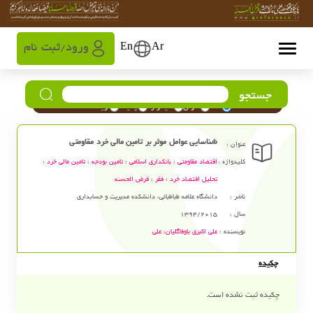
Ar
En
ورود
ثبت نام
/
جستجو
همه
عنوان
کلیدواژه
چکیده
نویسنده
شناسایی عوامل موثر بر تامین مالی خرد مقاومتی
عنوان :
کلیدواژه :
اقتصاد مقاومتی
؛
بانکداری اسلامی
؛
تامین بودجه
؛
تامین مالی خرد
؛
تحلیل اقتصاد خرد
؛
فقر
؛
قرض الحسنه
ناشر :
دانشگاه علامه طباطبائی، دانشکده مدیریت و حسابداری
سال :
1394/2015
نویسنده :
علی اکبری باوفاگلیان، علی
چکیده
چکیده ثبت نشده است.