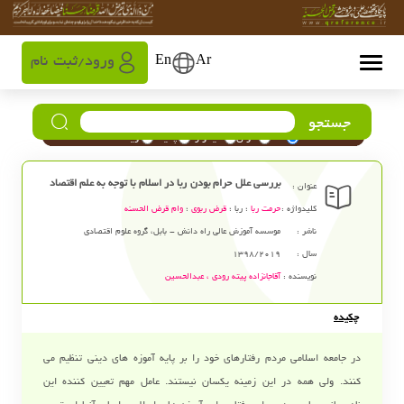
Ar
En
ورود
ثبت نام
/
جستجو
همه
عنوان
کلیدواژه
چکیده
نویسنده
بررسی علل حرام بودن ربا در اسلام با توجه به علم اقتصاد
عنوان :
کلیدواژه :
حرمت ربا
؛ ربا ؛
قرض ربوی
؛
وام قرض الحسنه
ناشر :
موسسه آموزش عالی راه دانش - بابل، گروه علوم اقتصادی
سال :
1398/2019
نویسنده :
آقاجانزاده پیته رودی ، عبدالحسین
چکیده
در جامعه اسلامی مردم رفتارهای خود را بر پایه آموزه های دینی تنظیم می
کنند. ولی همه در این زمینه یکسان نیستند. عامل مهم تعیین کننده این