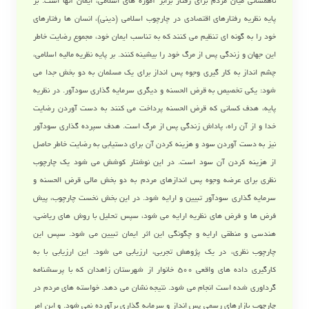
ناهمسانی میان مردم برای رفتار برابر آموزه های اسلامی، ایمان آنها است. بر
پایه نظریه رفتارهای اقتصادی در چارچوب اسلامی (دینی)، انسان ها رفتارهای
خود را به گونه ای تنظیم می کنند که به تناسب ایمان خود، مجموع رضایت خاطر
این جهان و زندگی پس از مرگ خود را بیشینه کنند. بر پایه نظریه مالیه اسلامی،
چشم انداز به کار گیری وجوه پس انداز برای یک مسلمان به دو بخش جدا می
شود: یکی تخصیص به قرض الحسنه و دیگری سرمایه گذاری سودآور. در نظریه
پایه، هدف کسانی که قرض الحسنه پرداخت می کنند به دست آوردن رضایت
خدا و از آن راه، پاداش زندگی پس از مرگ است. هدف سپرده گذاری سودآور
نیز به دست آوردن سود و هزینه کردن آن برای دستیابی به رضایت خاطر حاصل
از هزینه کردن آن سود است. در این نوشتار کوشش می شود یک چارچوب
نظری برای عرضه وجوه پس اندازهای مردم به دو بخش مالی قرض الحسنه و
سرمایه گذاری سودآور تبیین و ارایه شود. در این بخش نخست چارچوب، پیش
فرض ها و فرض های نظریه ارایه می شود، سپس تحلیل با روش های ریاضی،
هندسی و منطقی ارایه و چگونگی این اثر ایمان تبیین می شود. سپس این
چارچوب نظری، در یک پژوهش تجربی، ارزیابی می شود. این ارزیابی با به
کارگیری داده های واقعی 500 خانوار از شهرستان زاهدان که با پرسشنامه
گرداوری شده است انجام می شود. نتیجه نشان می دهد. خواسته های مردم در
چارچوب بازارهای رسمی پس انداز و سرمایه گذاری برآورده نمی شود. و این امر